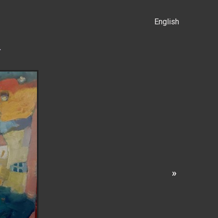
English
α
»