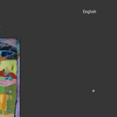
English
α
»