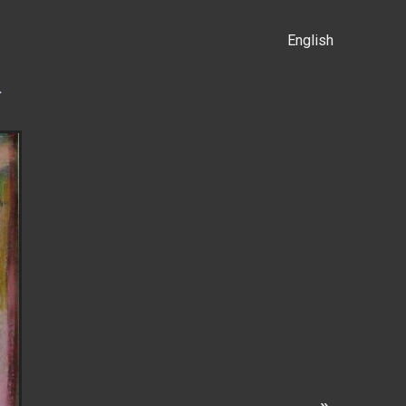
English
α
»