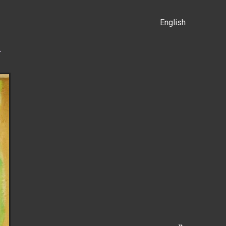
English
α
»