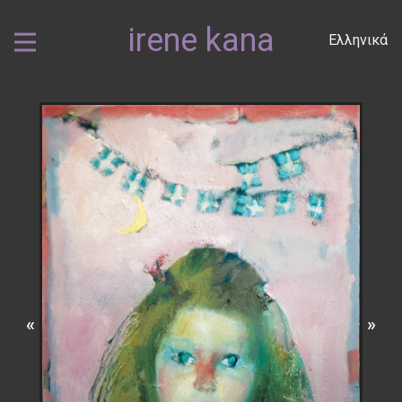
irene kana
Ελληνικά
«
»