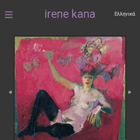
irene kana
Ελληνικά
«
»