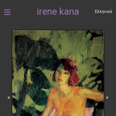
irene kana
Ελληνικά
«
»