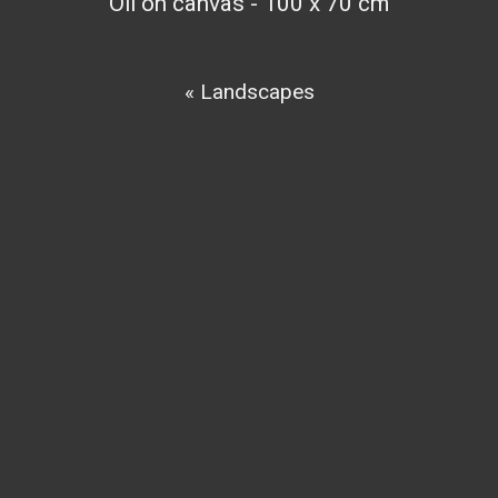
Oil on canvas - 100 x 70 cm
« Landscapes