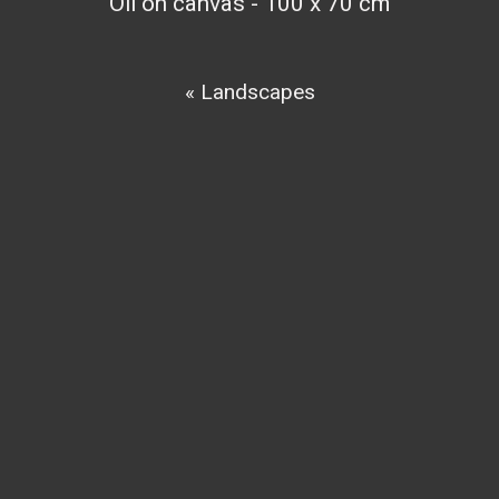
Oil on canvas - 100 x 70 cm
« Landscapes